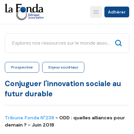
Aller
au
Adhérer
Open main menu
contenu
principal
Prospective
Enjeux sociétaux
Conjuguer l'innovation sociale au
futur durable
Tribune Fonda N°238
- ODD : quelles alliances pour
demain ? - Juin 2018