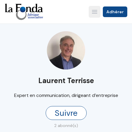
Aller
au
Adhérer
Open main menu
contenu
principal
Laurent Terrisse
Expert en communication, dirigeant d’entreprise
Suivre
2 abonné(s)