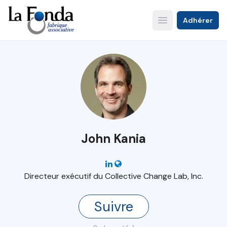
Aller
au
Adhérer
Open main menu
contenu
principal
John Kania
Directeur exécutif du Collective Change Lab, Inc.
Suivre