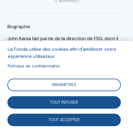
0 abonné(s)
Biographie
John Kania fait partie de la direction de FSG, dont il
dirige le cabinet de consultants. Avant de rejoindre
La Fonda utilise des cookies afin d'améliorer votre
FSG, il a été consultant chez Mercer Management and
expérience utilisateur.
Consulting et Corporate Decisions Inc.
Politique de confidentialité
Articles (1)
Événements (0)
PARAMÈTRES
TOUT REFUSER
Gouvernance
TOUT ACCEPTER