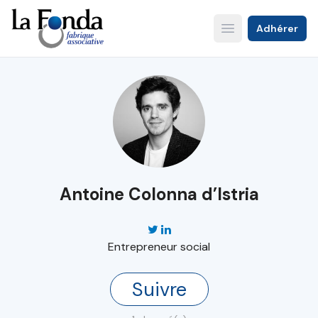
Aller
au
Adhérer
Open main menu
contenu
principal
Antoine Colonna d’Istria
Entrepreneur social
Suivre