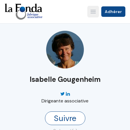
Aller
au
Adhérer
Open main menu
contenu
principal
Isabelle Gougenheim
Dirigeante associative
Suivre