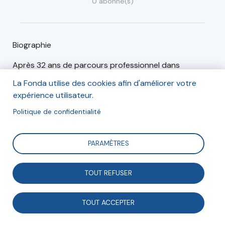
0 abonné(s)
Biographie
Après 32 ans de parcours professionnel dans
l’environnement commercial, Laurence Armand a créé
La Fonda utilise des cookies afin d'améliorer votre
en 2017 LA Conseil. Parallèlement, elle s’est engagée
expérience utilisateur.
au sein de Passerelles & Compétences. Responsable
Politique de confidentialité
de l’Antenne Paris Nord-Est durant 4 ans, elle préside
l’association depuis février 2021.
PARAMÈTRES
Articles (2)
Événements (0)
TOUT REFUSER
TOUT ACCEPTER
Gouvernance