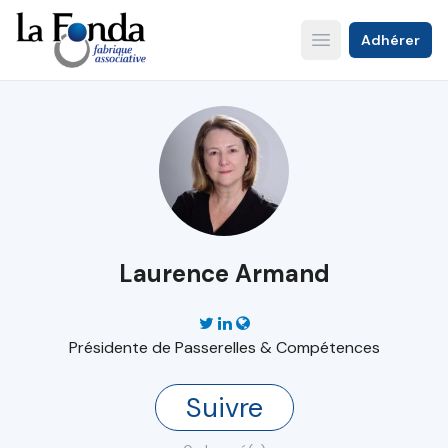
Aller
au
Adhérer
Open main menu
contenu
principal
Laurence Armand
Présidente de Passerelles & Compétences
Suivre