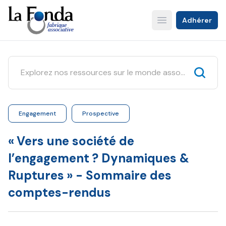
Aller
au
Adhérer
Open main menu
contenu
principal
Engagement
Prospective
« Vers une société de
l’engagement ? Dynamiques &
Ruptures » - Sommaire des
comptes-rendus