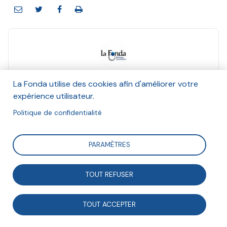
La Fonda
La Fonda utilise des cookies afin d'améliorer votre
Et Marion Ducasse, Laurence de Nervaux,
expérience utilisateur.
Christine Duval, Valérie Comblez, Pierre-Antoine
Marti, Yaël Benayoun, Valérie Paumier, Alexandre
Politique de confidentialité
Florentin, Laurent Coudercher, Maxime Perez
Zitvogel, Jean-Baptiste Hazo, Nathalie Roudaut,
PARAMÈTRES
Yannick Blanc, Agathe Leblais, Charlotte Debray,
Hannah Olivetti
Mars 2024
TOUT REFUSER
Suivre
TOUT ACCEPTER