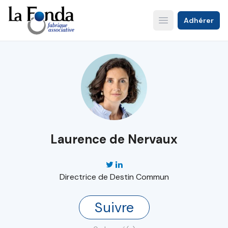
Aller
au
Adhérer
Open main menu
contenu
principal
Laurence de Nervaux
Directrice de Destin Commun
Suivre