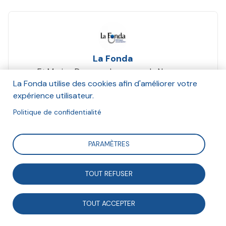
La Fonda
Et Marion Ducasse, Laurence de Nervaux,
Christine Duval
La Fonda utilise des cookies afin d'améliorer votre
Mars 2024
expérience utilisateur.
Politique de confidentialité
Suivre
PARAMÈTRES
Ce premier dialogue s’inscrit dans le cadre de
TOUT REFUSER
la 2e journée d’étude de la Fonda « Vers une société
de l’engagement ? Dynamiques & Ruptures ». Animé
TOUT ACCEPTER
par Charlotte Debray, déléguée générale de la Fonda, il