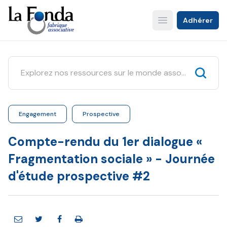
Aller
au
Adhérer
Open main menu
contenu
principal
Engagement
Prospective
Compte-rendu du 1er dialogue «
Fragmentation sociale » - Journée
d'étude prospective #2