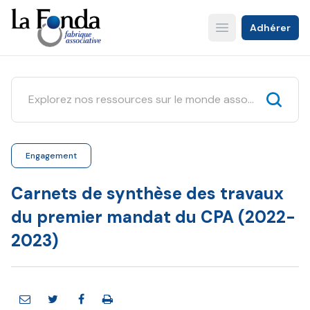
Aller
au
Adhérer
Open main menu
contenu
principal
Engagement
Carnets de synthèse des travaux
du premier mandat du CPA (2022-
2023)