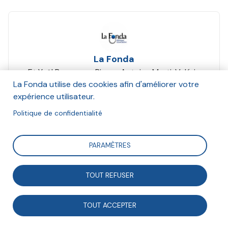
La Fonda
Et Yaël Benayoun, Pierre-Antoine Marti, Valérie
Comblez
La Fonda utilise des cookies afin d'améliorer votre
Mars 2024
expérience utilisateur.
Politique de confidentialité
Suivre
PARAMÈTRES
Cet échange s’inscrit dans le cadre de la 2e journée
TOUT REFUSER
d’étude de la Fonda « Vers une société de
l’engagement ? Dynamiques & Ruptures ». Animé par
TOUT ACCEPTER
Hannah Olivetti, cheffe de projet prospective de la