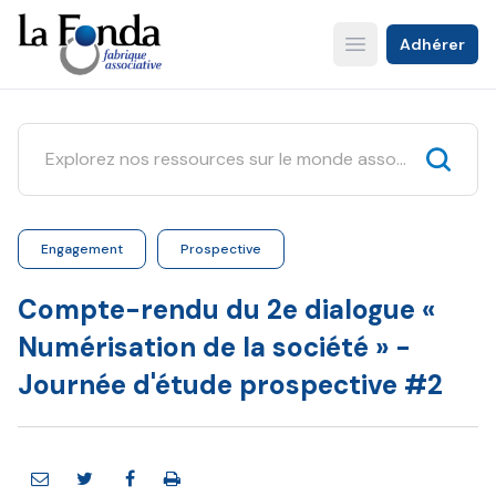
Aller
au
Adhérer
Open main menu
contenu
principal
Engagement
Prospective
Compte-rendu du 2e dialogue «
Numérisation de la société » -
Journée d'étude prospective #2