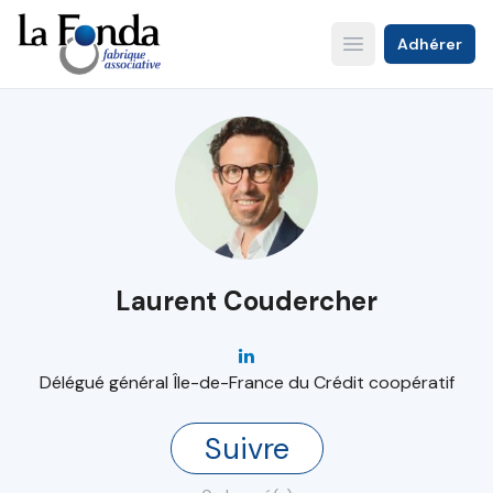
Aller
au
Adhérer
Open main menu
contenu
principal
Laurent Coudercher
Délégué général Île-de-France du Crédit coopératif
Suivre