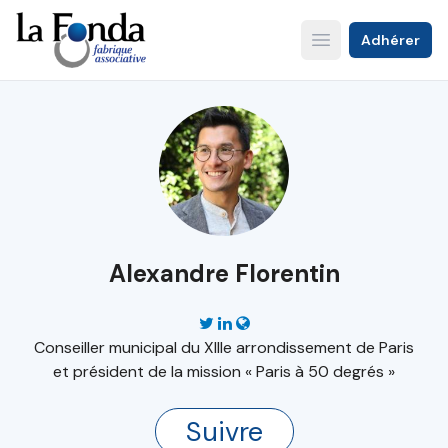
Aller
au
Adhérer
Open main menu
contenu
principal
Alexandre Florentin
Conseiller municipal du XIIIe arrondissement de Paris
et président de la mission « Paris à 50 degrés »
Suivre