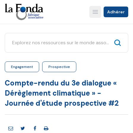
Aller
au
Adhérer
Open main menu
contenu
principal
Engagement
Prospective
Compte-rendu du 3e dialogue «
Dérèglement climatique » -
Journée d'étude prospective #2