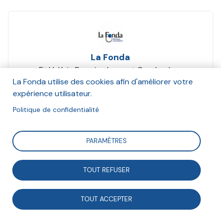
La Fonda
Et Valérie Paumier, Laurent Coudercher,
Alexandre Florentin
La Fonda utilise des cookies afin d'améliorer votre
Mars 2024
expérience utilisateur.
Politique de confidentialité
Suivre
PARAMÈTRES
Cet échange s’inscrit dans le cadre de la 2e journée
TOUT REFUSER
d’étude de la Fonda « Vers une société de
l’engagement ? Dynamiques & Ruptures ». Animé par
TOUT ACCEPTER
Charlotte Debray, déléguée générale de la Fonda, il a