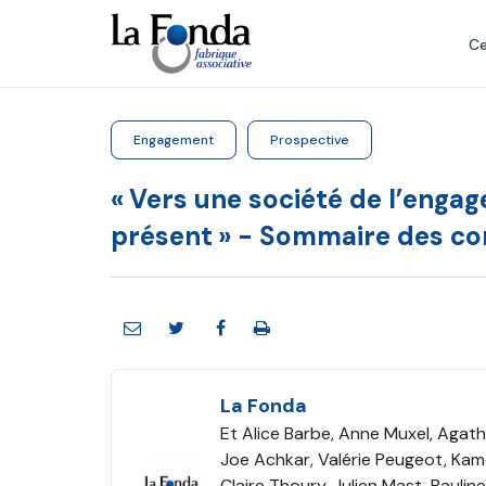
Aller
au
Ce
contenu
principal
Engagement
Prospective
« Vers une société de l’eng
présent » - Sommaire des c
La Fonda
Et Alice Barbe, Anne Muxel, Agathe 
Joe Achkar, Valérie Peugeot, Kamé
Claire Thoury, Julien Mast, Paulin