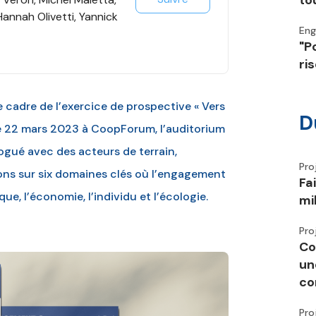
to
Hannah Olivetti, Yannick
En
"P
ri
 cadre de l’exercice de prospective « Vers
D
le 22 mars 2023 à CoopForum, l’auditorium
ogué avec des acteurs de terrain,
Pro
ions sur six domaines clés où l’engagement
Fa
que, l’économie, l’individu et l’écologie.
mi
Pro
Co
un
co
Pro