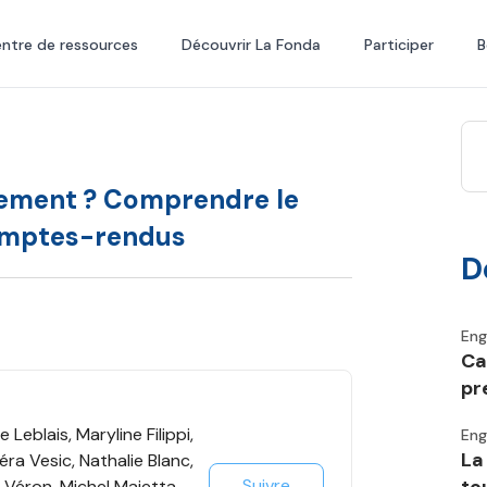
ntre de ressources
Découvrir La Fonda
Participer
B
agement ? Comprendre le
omptes-rendus
D
En
Ca
pr
Leblais, Maryline Filippi,
En
La
ra Vesic, Nathalie Blanc,
Suivre
e Véron, Michel Maietta,