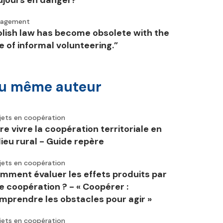
ujours en danger?
gagement
olish law has become obsolete with the
se of informal volunteering.”
u même auteur
jets en coopération
ire vivre la coopération territoriale en
lieu rural - Guide repère
jets en coopération
mment évaluer les effets produits par
e coopération ? - « Coopérer :
mprendre les obstacles pour agir »
jets en coopération