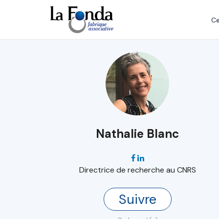
Aller
au
Ce
contenu
principal
Nathalie Blanc
Directrice de recherche au CNRS
Suivre