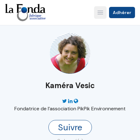
Aller
au
Adhérer
Open main menu
contenu
principal
Kaméra Vesic
Fondatrice de l’association PikPik Environnement
Suivre