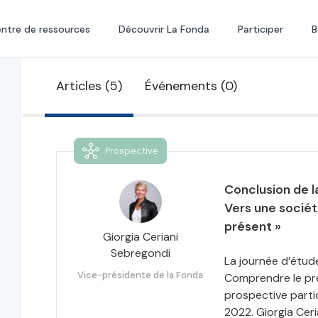
ntre de ressources
Découvrir La Fonda
Participer
B
Articles (5)
Événements (0)
Prospective
Conclusion de l
Vers une socié
présent »
Giorgia Ceriani
Sebregondi
La journée d’étud
Vice-présidente de la Fonda
Comprendre le pré
prospective partic
2022. Giorgia Cer