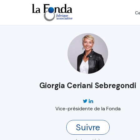
Aller
au
Ce
contenu
principal
Giorgia Ceriani Sebregondi
Vice-présidente de la Fonda
Suivre