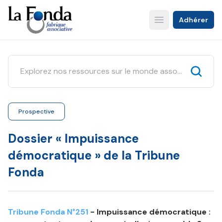
Aller
au
Adhérer
Open main menu
contenu
principal
Prospective
Dossier « Impuissance
démocratique » de la Tribune
Fonda
Tribune Fonda N°251
- Impuissance démocratique :