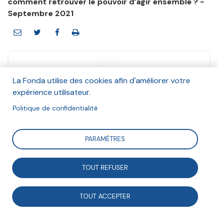
comment retrouver le pouvoir d’agir ensemble ? -
Septembre 2021
La Fonda utilise des cookies afin d'améliorer votre
expérience utilisateur.
La Fonda
Et Anna Maheu, Bastien Engelbach
Politique de confidentialité
Octobre 2021
PARAMÈTRES
Suivre
TOUT REFUSER
La Tribune Fonda n°251 cherche à comprendre les
TOUT ACCEPTER
racines et manifestations de notre impuissance
démocratique tout en explorant les voies d’un