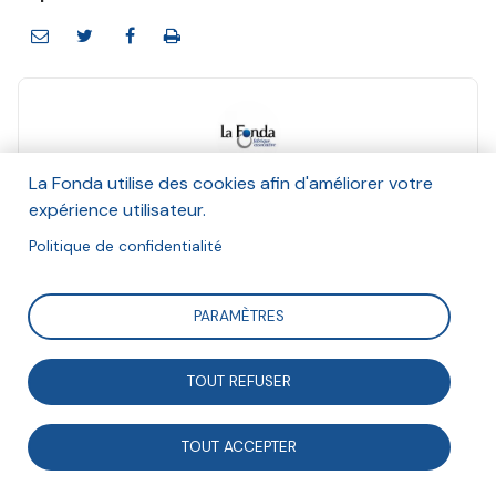
La Fonda
La Fonda utilise des cookies afin d'améliorer votre
Et Anna Maheu
expérience utilisateur.
Septembre 2021
Politique de confidentialité
Suivre
PARAMÈTRES
TOUT REFUSER
Le projet de loi sur le séparatisme, rebaptisé loi
confortant le respect des principes de la République,
TOUT ACCEPTER
a été adopté le 23 juillet 2021 à l’Assemblée nationale.
Depuis sa présentation au Conseil des ministres, ce