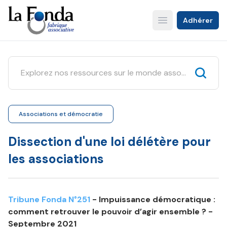
Aller
au
Adhérer
Open main menu
contenu
principal
Associations et démocratie
Dissection d'une loi délétère pour
les associations
Tribune Fonda N°251
- Impuissance démocratique :
comment retrouver le pouvoir d’agir ensemble ? -
Septembre 2021