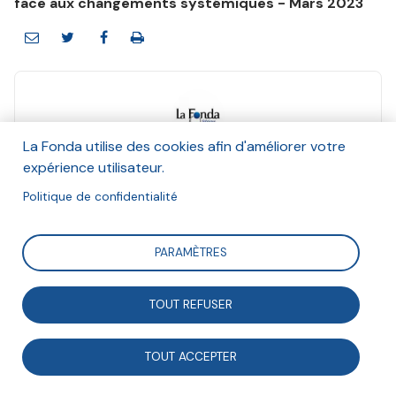
face aux changements systémiques - Mars 2023
La Fonda utilise des cookies afin d'améliorer votre
La Fonda
expérience utilisateur.
Et Fondation de France
Mars 2023
Politique de confidentialité
Suivre
PARAMÈTRES
TOUT REFUSER
En mars 2023, la Fonda s’associe à la Fondation de
France pour un numéro spécial : associations et
TOUT ACCEPTER
fondations face aux changements systémiques. La