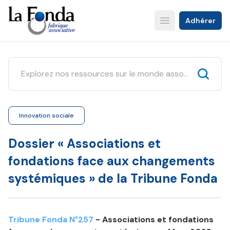
Aller
au
Adhérer
Open main menu
contenu
principal
Innovation sociale
Dossier « Associations et
fondations face aux changements
systémiques » de la Tribune Fonda
Tribune Fonda N°257
- Associations et fondations