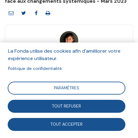
face aux changements systémiques - Mars 2023
La Fonda utilise des cookies afin d'améliorer votre
Elsa Da Costa - Grangier
expérience utilisateur.
Et Ashoka France
Mars 2023
Politique de confidentialité
Suivre
PARAMÈTRES
TOUT REFUSER
La directrice générale d’Ashoka France, Elsa Da Costa
- Grangier, revient dans cet article sur quelques
TOUT ACCEPTER
principes de l’approche systémique du changement.