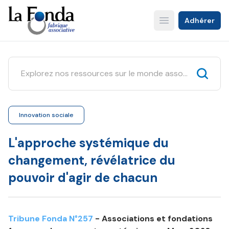
Aller
au
Adhérer
Open main menu
contenu
principal
Innovation sociale
L'approche systémique du
changement, révélatrice du
pouvoir d'agir de chacun
Tribune Fonda N°257
- Associations et fondations