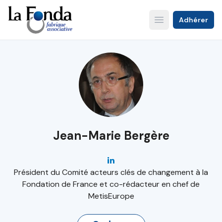
Aller
au
Adhérer
Open main menu
contenu
principal
Jean-Marie Bergère
Président du Comité acteurs clés de changement à la
Fondation de France et co-rédacteur en chef de
MetisEurope