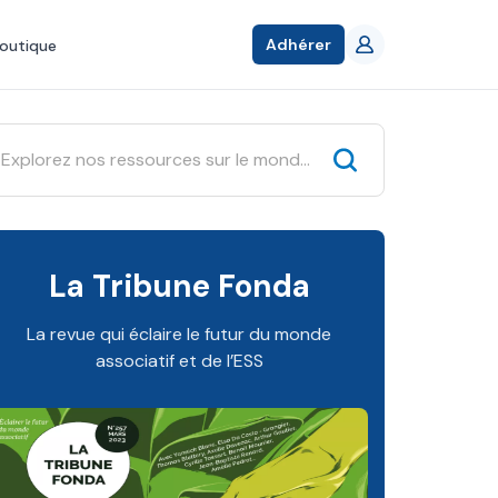
Adhérer
outique
La Tribune Fonda
La revue qui éclaire le futur du monde
associatif et de l’ESS