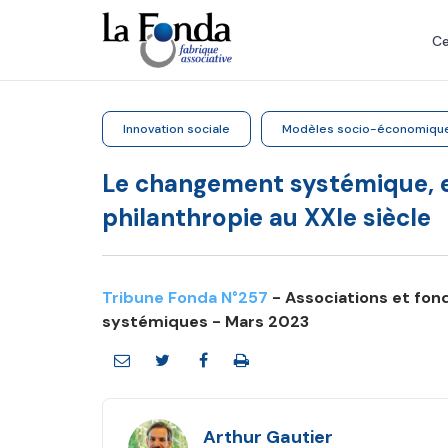
Aller
au
Ce
contenu
principal
Innovation sociale
Modèles socio-économiqu
Le changement systémique, e
philanthropie au XXIe siècle
Tribune Fonda N°257
- Associations et fo
systémiques - Mars 2023
Arthur Gautier