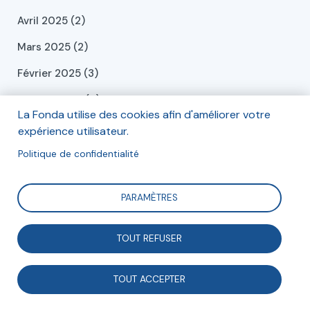
Avril 2025 (2)
Mars 2025 (2)
Février 2025 (3)
Janvier 2025 (4)
La Fonda utilise des cookies afin d'améliorer votre
Décembre 2024 (6)
expérience utilisateur.
Novembre 2024 (1)
Politique de confidentialité
Octobre 2024 (1)
PARAMÈTRES
Septembre 2024 (2)
Juillet 2024 (2)
TOUT REFUSER
Juin 2024 (2)
TOUT ACCEPTER
Mai 2024 (2)