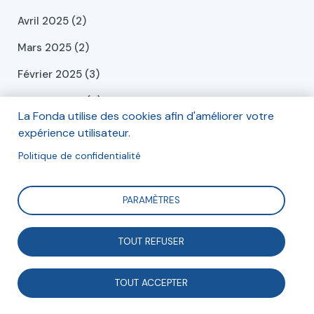
Avril 2025 (2)
Mars 2025 (2)
Février 2025 (3)
Janvier 2025 (4)
La Fonda utilise des cookies afin d'améliorer votre
Décembre 2024 (6)
expérience utilisateur.
Novembre 2024 (1)
Politique de confidentialité
Octobre 2024 (1)
PARAMÈTRES
Septembre 2024 (2)
Juillet 2024 (2)
TOUT REFUSER
Juin 2024 (2)
TOUT ACCEPTER
Mai 2024 (2)