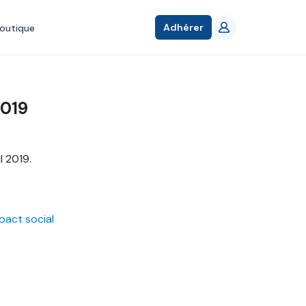
Adhérer
outique
2019
l 2019.
pact social