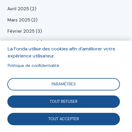
Avril 2025 (2)
Mars 2025 (2)
Février 2025 (3)
Janvier 2025 (4)
La Fonda utilise des cookies afin d'améliorer votre
Décembre 2024 (6)
expérience utilisateur.
Novembre 2024 (1)
Politique de confidentialité
Octobre 2024 (1)
PARAMÈTRES
Septembre 2024 (2)
Juillet 2024 (2)
TOUT REFUSER
Juin 2024 (2)
TOUT ACCEPTER
Mai 2024 (2)