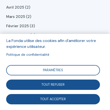
Avril 2025 (2)
Mars 2025 (2)
Février 2025 (3)
Janvier 2025 (4)
La Fonda utilise des cookies afin d'améliorer votre
Décembre 2024 (6)
expérience utilisateur.
Novembre 2024 (1)
Politique de confidentialité
Octobre 2024 (1)
PARAMÈTRES
Septembre 2024 (2)
Juillet 2024 (2)
TOUT REFUSER
Juin 2024 (2)
TOUT ACCEPTER
Mai 2024 (2)