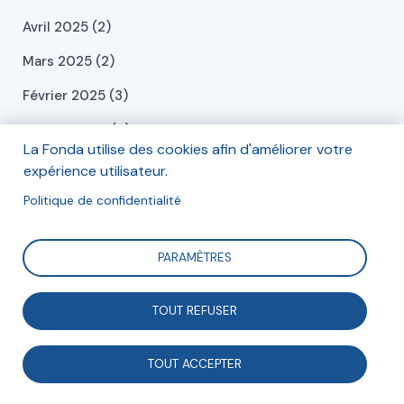
Avril 2025 (2)
Mars 2025 (2)
Février 2025 (3)
Janvier 2025 (4)
La Fonda utilise des cookies afin d'améliorer votre
Décembre 2024 (6)
expérience utilisateur.
Novembre 2024 (1)
Politique de confidentialité
Octobre 2024 (1)
PARAMÈTRES
Septembre 2024 (2)
Juillet 2024 (2)
TOUT REFUSER
Juin 2024 (2)
TOUT ACCEPTER
Mai 2024 (2)