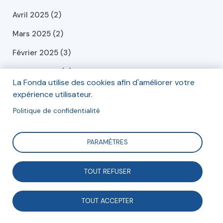
Avril 2025 (2)
Mars 2025 (2)
Février 2025 (3)
Janvier 2025 (4)
La Fonda utilise des cookies afin d'améliorer votre
Décembre 2024 (6)
expérience utilisateur.
Novembre 2024 (1)
Politique de confidentialité
Octobre 2024 (1)
PARAMÈTRES
Septembre 2024 (2)
Juillet 2024 (2)
TOUT REFUSER
Juin 2024 (2)
TOUT ACCEPTER
Mai 2024 (2)