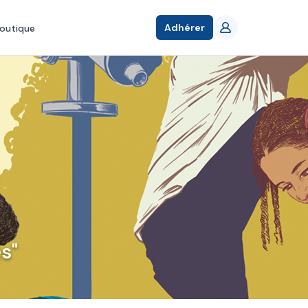
Adhérer
outique
s"