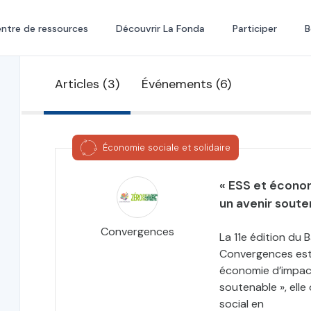
ntre de ressources
Découvrir La Fonda
Participer
B
Articles (3)
Événements (6)
Économie sociale et solidaire
« ESS et écono
un avenir soute
Convergences
La 11e édition du 
Convergences est d
économie d’impac
soutenable », elle
social en