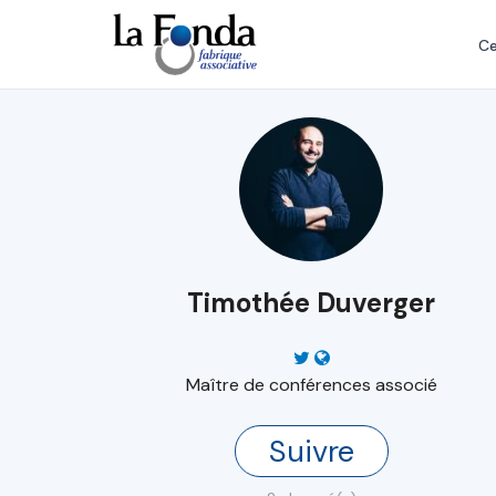
Aller
au
Ce
contenu
principal
Timothée Duverger
Maître de conférences associé
Suivre