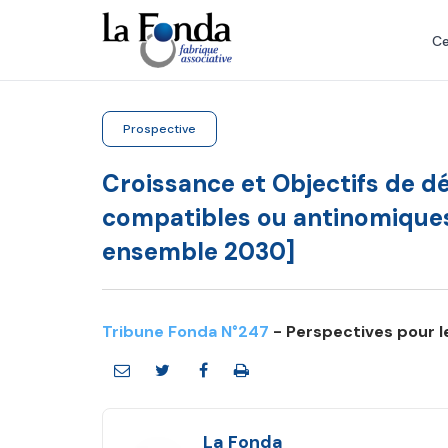
Aller
au
Ce
contenu
principal
Prospective
Croissance et Objectifs de 
compatibles ou antinomiques
ensemble 2030]
Tribune Fonda N°247
- Perspectives pour 
La Fonda