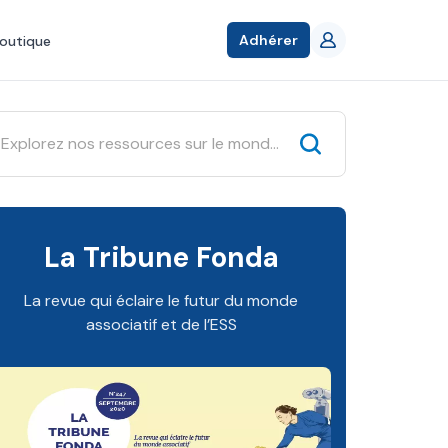
Adhérer
outique
La Tribune Fonda
La revue qui éclaire le futur du monde
associatif et de l’ESS