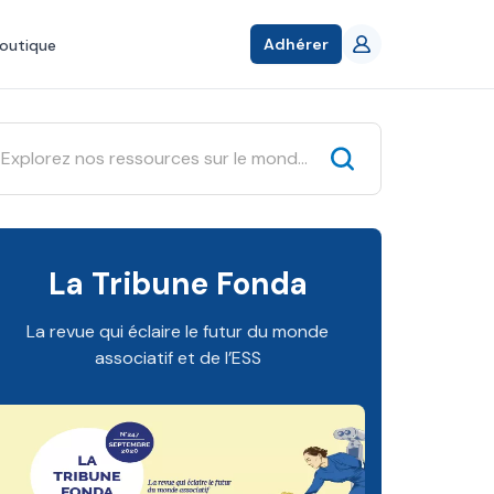
Adhérer
outique
La Tribune Fonda
La revue qui éclaire le futur du monde
associatif et de l’ESS