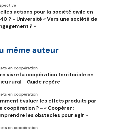
spective
elles actions pour la société civile en
40 ? - Université « Vers une société de
engagement ? »
u même auteur
jets en coopération
ire vivre la coopération territoriale en
lieu rural - Guide repère
jets en coopération
mment évaluer les effets produits par
e coopération ? - « Coopérer :
mprendre les obstacles pour agir »
jets en coopération