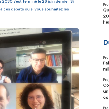
2030 s'est terminé le 26 juin dernier. Si
Pro
r à ces débats ou si vous souhaitez les
Qu
20
l’
D
Pro
Fa
mi
Pro
Co
un
co
Pro