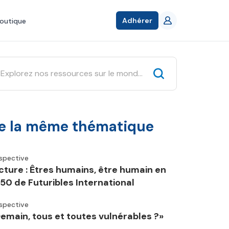
Adhérer
outique
e la même thématique
spective
cture : Êtres humains, être humain en
50 de Futuribles International
spective
Demain, tous et toutes vulnérables ?»