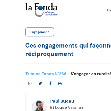
Aller
au
Ce
contenu
principal
Engagement
Ces engagements qui façonnen
réciproquement
Tribune Fonda N°266
- S'engager en ruralit
Paul Bucau
Et Louise Vaisman