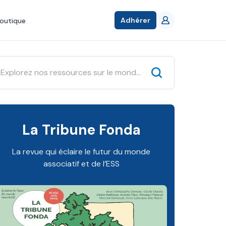
Adhérer
outique
La Tribune Fonda
La revue qui éclaire le futur du monde
associatif et de l’ESS