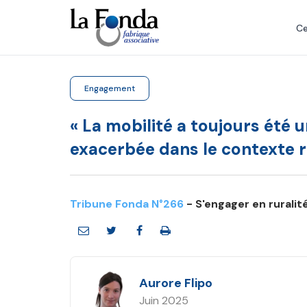
Aller
au
Ce
contenu
principal
Engagement
« La mobilité a toujours été 
exacerbée dans le contexte ru
Tribune Fonda N°266
- S'engager en ruralit
Aurore Flipo
Juin 2025