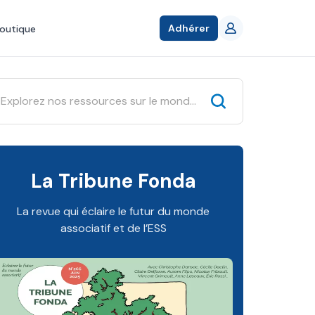
Adhérer
outique
La Tribune Fonda
La revue qui éclaire le futur du monde
associatif et de l’ESS