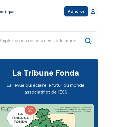
Adhérer
outique
La Tribune Fonda
La revue qui éclaire le futur du monde
associatif et de l’ESS