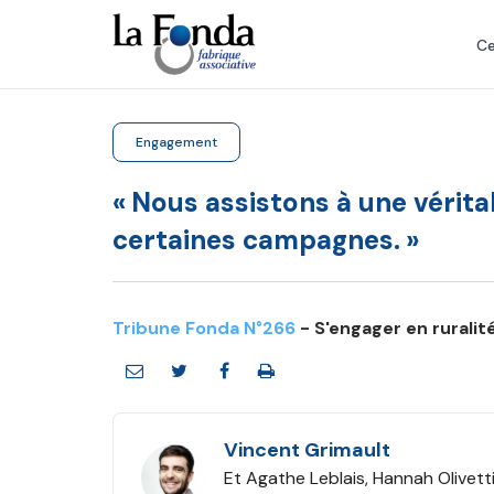
Aller
au
Ce
contenu
principal
Engagement
« Nous assistons à une vérit
certaines campagnes. »
Tribune Fonda N°266
- S'engager en ruralit
Vincent Grimault
Et Agathe Leblais, Hannah Olivett