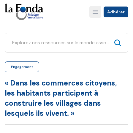
Aller
au
Adhérer
Open main menu
contenu
principal
Engagement
« Dans les commerces citoyens,
les habitants participent à
construire les villages dans
lesquels ils vivent. »