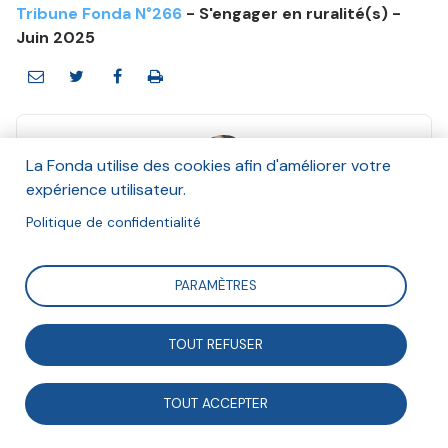
Tribune Fonda N°266
- S'engager en ruralité(s) -
Juin 2025
La Fonda utilise des cookies afin d'améliorer votre
expérience utilisateur.
Anne Lascaux
Politique de confidentialité
Et Claire Delfosse
Juin 2025
PARAMÈTRES
Suivre
TOUT REFUSER
Les géographes Claire Delfosse et Anne Lascaux
TOUT ACCEPTER
mènent le projet « Transitions alimentaires et