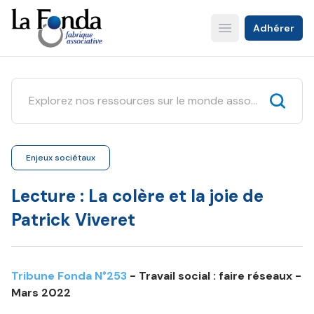
Aller
au
Adhérer
Open main menu
contenu
principal
Enjeux sociétaux
Lecture : La colère et la joie de
Patrick Viveret
Tribune Fonda N°253
- Travail social : faire réseaux -
Mars 2022