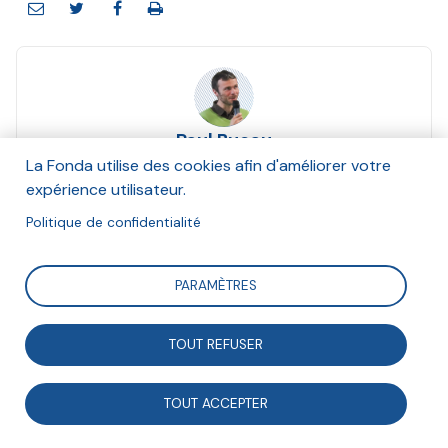
Paul Bucau
Et Patrick Viveret
La Fonda utilise des cookies afin d'améliorer votre
Mars 2022
expérience utilisateur.
Politique de confidentialité
Suivre
PARAMÈTRES
Dans ce nouvel ouvrage paru en juin 2021 aux éditions
TOUT REFUSER
Utopia, Patrick Viveret s’efforce de donner sens à
l’association de deux émotions a priori incompatibles
TOUT ACCEPTER
qui irriguent les mouvements citoyens, certains se