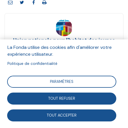
Union nationale pour l'habitat des jeunes
(Unhaj)
La Fonda utilise des cookies afin d'améliorer votre
expérience utilisateur.
Et Hannah Olivetti, Carrefour des Innovations
Sociales
Politique de confidentialité
Décembre 2021
PARAMÈTRES
Suivre
TOUT REFUSER
Fondée après la Seconde Guerre mondiale, l’Union
TOUT ACCEPTER
nationale pour l’habitat des jeunes (Unhaj) continue
d’agir pour l’autonomie, la socialisation et