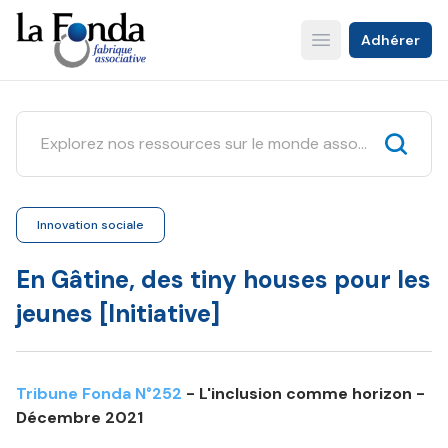
Aller
au
Adhérer
Open main menu
contenu
principal
Innovation sociale
En Gâtine, des tiny houses pour les
jeunes [Initiative]
Tribune Fonda N°252
- L'inclusion comme horizon -
Décembre 2021