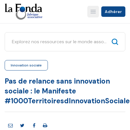
Aller
au
Adhérer
Open main menu
contenu
principal
Innovation sociale
Pas de relance sans innovation
sociale : le Manifeste
#1000TerritoiresdInnovationSociale