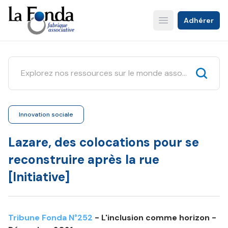
Aller
au
Adhérer
Open main menu
contenu
principal
Innovation sociale
Lazare, des colocations pour se
reconstruire après la rue
[Initiative]
Tribune Fonda N°252
- L'inclusion comme horizon -