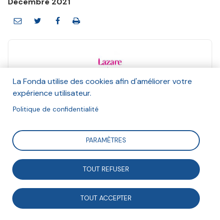
Décembre 2021
La Fonda utilise des cookies afin d'améliorer votre
Lazare
expérience utilisateur.
Et Anna Maheu, Carrefour des Innovations
Sociales
Politique de confidentialité
Décembre 2021
PARAMÈTRES
Suivre
TOUT REFUSER
Depuis plus de dix ans, l’association nantaise Lazare
TOUT ACCEPTER
crée des colocations où se croisent des individus qui
ont connu la galère, des jeunes actifs de 25 à 35 ans