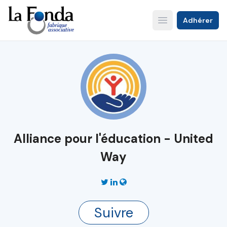
Aller
au
Adhérer
Open main menu
contenu
principal
Alliance pour l'éducation - United
Way
Suivre