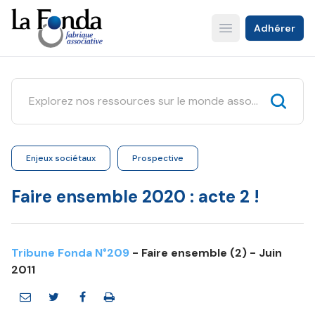
Aller
au
Adhérer
Open main menu
contenu
principal
Enjeux sociétaux
Prospective
Faire ensemble 2020 : acte 2 !
Tribune Fonda N°209
- Faire ensemble (2) - Juin
2011