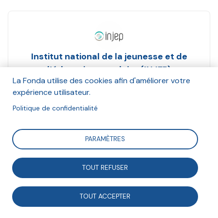
Institut national de la jeunesse et de
l’éducation populaire (INJEP)
La Fonda utilise des cookies afin d'améliorer votre
Et Emmanuel Porte
expérience utilisateur.
Janvier 2025
Politique de confidentialité
Suivre
PARAMÈTRES
Le numéro 62 des Cahiers de l’action, revue de
TOUT REFUSER
l’Institut national de la jeunesse et de l’éducation
populaire (INJEP) coordonnée par Emmanuel Porte,
TOUT ACCEPTER
met en lumière les nouveaux défis des métiers de