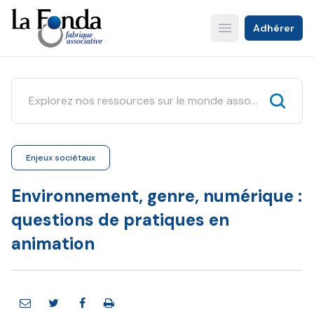
Aller
au
Adhérer
Open main menu
contenu
principal
Enjeux sociétaux
Environnement, genre, numérique :
questions de pratiques en
animation