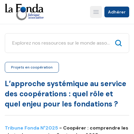
Aller
au
Adhérer
Open main menu
contenu
principal
Projets en coopération
L’approche systémique au service
des coopérations : quel rôle et
quel enjeu pour les fondations ?
Tribune Fonda N°2025
- Coopérer : comprendre les