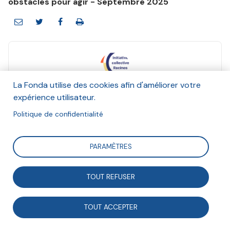
obstacles pour agir - Septembre 2025
La Fonda utilise des cookies afin d'améliorer votre
Initiative collective Racines
expérience utilisateur.
Septembre 2025
Politique de confidentialité
Suivre
PARAMÈTRES
Changement climatique, aggravation des clivages et
TOUT REFUSER
des inégalités, menaces sur la paix et sur les droits
humains, disruptions technologiques : face à
TOUT ACCEPTER
l’intensification des tensions dans un monde de plus