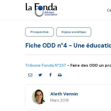
Aller
au
Ce
contenu
principal
Prospective
Enjeux sociétaux
Fiche ODD n°4 - Une éducatio
Tribune Fonda N°237
- Faire des ODD un pro
Aleth Vennin
Mars 2018