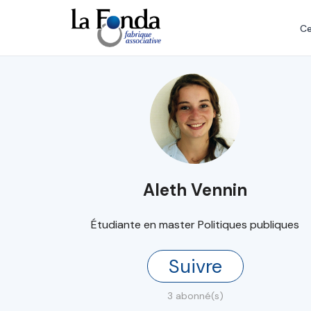
Aller
au
Ce
contenu
principal
Aleth Vennin
Étudiante en master Politiques publiques
Suivre
3 abonné(s)